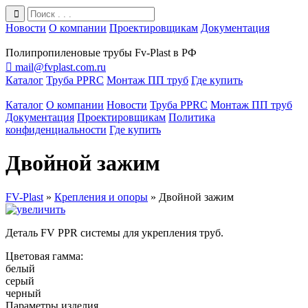
Новости
О компании
Проектировщикам
Документация
Полипропиленовые трубы Fv-Plast в РФ

mail@fvplast.com.ru
Каталог
Труба PPRC
Монтаж ПП труб
Где купить
Каталог
О компании
Новости
Труба PPRC
Монтаж ПП труб
Документация
Проектировщикам
Политика
конфиденциальности
Где купить
Двойной зажим
FV-Plast
»
Крепления и опоры
»
Двойной зажим
Деталь FV PPR системы для укрепления труб.
Цветовая гамма:
белый
серый
черный
Параметры изделия