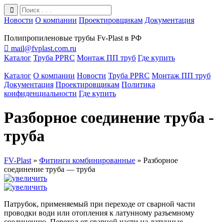
Новости
О компании
Проектировщикам
Документация
Полипропиленовые трубы Fv-Plast в РФ

mail@fvplast.com.ru
Каталог
Труба PPRC
Монтаж ПП труб
Где купить
Каталог
О компании
Новости
Труба PPRC
Монтаж ПП труб
Документация
Проектировщикам
Политика
конфиденциальности
Где купить
Разборное соединение труба -
труба
FV-Plast
»
Фитинги комбинированные
»
Разборное
соединение труба — труба
Патрубок, применяемый при переходе от сварной части
проводки води или отопления к латунному разъемному
соединению. Переход от сварной части на латунные